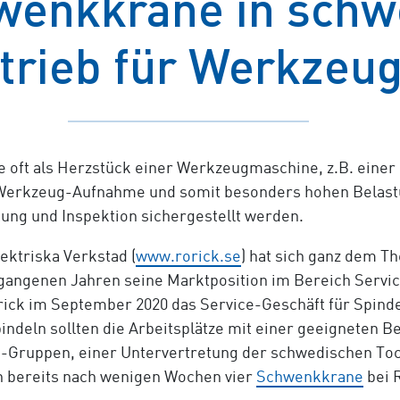
enkkrane in sch
trieb für Werkzeu
ie oft als Herzstück einer Werkzeugmaschine, z.B. eine
d Werkzeug-Aufnahme und somit besonders hohen Belast
ung und Inspektion sichergestellt werden.
ktriska Verkstad (
www.rorick.se
) hat sich ganz dem T
rgangenen Jahren seine Marktposition im Bereich Servi
rick im September 2020 das Service-Geschäft für Spinde
indeln sollten die Arbeitsplätze mit einer geeigneten 
J-Gruppen, einer Untervertretung der schwedischen T
h bereits nach wenigen Wochen vier
Schwenkkrane
bei R