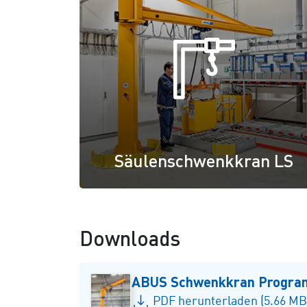
Säulenschwenkkran LS
Downloads
ABUS Schwenkkran Progr
PDF herunterladen (5.66 MB