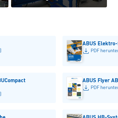
ABUS Elektro
)
PDF herunter
ABUCompact
ABUS Flyer AB
PDF herunter
)
che
ABUS HB-Sys