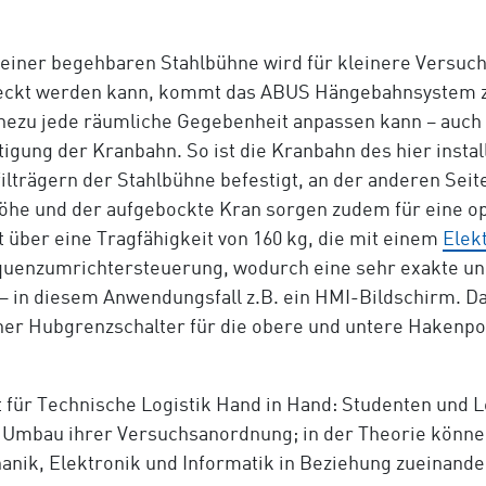
 einer begehbaren Stahlbühne wird für kleinere Versuc
deckt werden kann, kommt das ABUS Hängebahnsystem zu
ezu jede räumliche Gegebenheit anpassen kann – auch 
gung der Kranbahn. So ist die Kranbahn des hier instal
lträgern der Stahlbühne befestigt, an der anderen Seite
höhe und der aufgebockte Kran sorgen zudem für eine 
t über eine Tragfähigkeit von 160 kg, die mit einem
Elek
equenzumrichtersteuerung, wodurch eine sehr exakte u
 – in diesem Anwendungsfall z.B. ein HMI-Bildschirm. 
her Hubgrenzschalter für die obere und untere Hakenpo
t für Technische Logistik Hand in Hand: Studenten und 
er Umbau ihrer Versuchsanordnung; in der Theorie könn
nik, Elektronik und Informatik in Beziehung zueinande