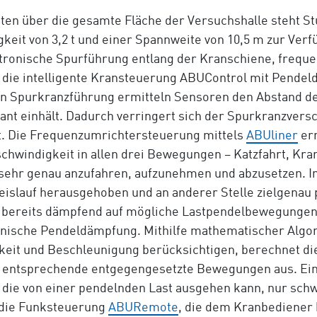
ten über die gesamte Fläche der Versuchshalle steht St
gkeit von 3,2 t und einer Spannweite von 10,5 m zur Ver
tronische Spurführung entlang der Kranschiene, frequ
 die intelligente Kransteuerung ABUControl mit Pendel
en Spurkranzführung ermitteln Sensoren den Abstand d
nt einhält. Dadurch verringert sich der Spurkranzversc
t. Die Frequenzumrichtersteuerung mittels
ABUliner
erm
chwindigkeit in allen drei Bewegungen – Katzfahrt, Kr
 sehr genau anzufahren, aufzunehmen und abzusetzen. In
slauf herausgehoben und an anderer Stelle zielgenau p
 bereits dämpfend auf mögliche Lastpendelbewegungen,
ronische Pendeldämpfung. Mithilfe mathematischer Algo
keit und Beschleunigung berücksichtigen, berechnet di
 entsprechende entgegengesetzte Bewegungen aus. Ein 
r, die von einer pendelnden Last ausgehen kann, nur sc
 die Funksteuerung
ABURemote
, die dem Kranbediener 