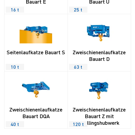
Bauart E
Bauart U
16 t
25 t
Seitenlaufkatze Bauart S
Zweischienenlaufkatze
Bauart D
10 t
63 t
Zweischienenlaufkatze
Zweischienenlaufkatze
Bauart DQA
Bauart Z mit
Zwillingshubwerk
40 t
120 t