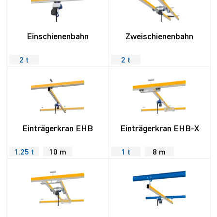
Einschienenbahn
Zweischienenbahn
2 t
2 t
Einträgerkran EHB
Einträgerkran EHB-X
1.25 t
10 m
1 t
8 m